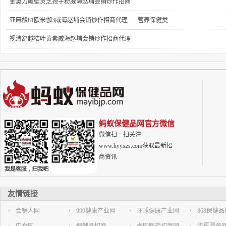
商代理
营养保健类
金奥力破壁灵芝孢子粉威海赵埔会销炒作招商
代理
营养保健类
亚麻酸81欧米伽3威海赵埔会销炒作招商代理
营养保健类
视清舒越桔叶黄素威海赵埔会销炒作招商代理
社群团购直播
营养保健类
蚂蚁保健品网官方微信
微信扫一扫关注
www.hyyxzs.com获取最新招
商资讯
友情链接
会销人网
999健康产业网
环球健康产业网
868保健