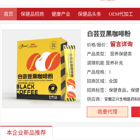
首页
保健品招商
健康产业
保健品头条
OEM代加工
白芸豆黑咖啡粉
留言详询
价格/报价：
产品类型：
营养保健类
调理机能 营养补充
产品规格：
1
招商区域：
全国
招商标签：
保健食品，保健
供应商：
安徽正兴生物医药科
我要代理
本企业新品推荐