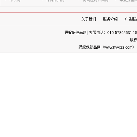
中食网
保健品招商
虎网医药招商网
华夏婴童
关于我们
服务介绍
广告服
蚂蚁保健品网
│
客服电话：010-57895631 1
版权
蚂蚁保健品网（www.hyyxzs.c