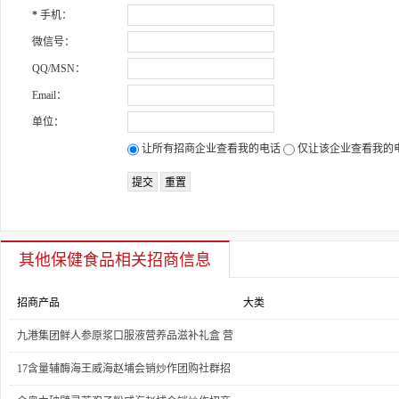
*
手机：
微信号：
QQ/MSN：
Email：
单位：
让所有招商企业查看我的电话
仅让该企业查看我的
其他保健食品
相关招商信息
招商产品
大类
九港集团鲜人参原浆口服液营养品滋补礼盒 营
养食品
营养保健类
17含量辅酶海王威海赵埔会销炒作团购社群招