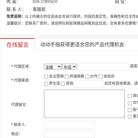
传 真：
010-57895631
网 址：
联 系 人：
客服部
免责说明：
以上所展示的信息由会员自行提供，内容的真实性、准确性和合法性
温馨提示：您联系厂家时，请说明在蚂蚁保健品网看到此信息，会有更多优惠哦
在线留言
动动手指获得更适合您的产品代理机会
请填
*
代理区域：
会议营销
终端销售
炒作
体验店
*
代理渠道：
养生馆
其他
如还有其他渠道，请
具
合
代理留言：
能
拿
*
联系人：
电话：