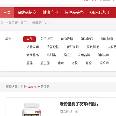
首页
保健品招商
健康产业
保健品头条
OEM代加工
当前位置:
首页
保健品供求
类别：
全部
免疫调节
辅助降糖
辅助降压
辅助降脂
微量元素
改善记忆
保肝护肝
抑制肿瘤
抗疲
会销礼品
贴剂类
模式
家用器械
辅酶q10
盐藻
益生菌
酵素
阿胶
氨糖
端粒酶
搜索结果：共计
47696
产品信息
老赞堂栀子茯苓绛酸片
商品规格：60