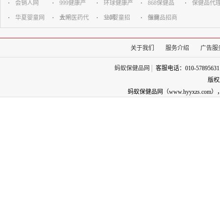
会销人网
999健康产
环球健康产
868保健品
保健品代
华夏婴童网
业网
大千医药代
业网
360婴童招
招商
保健品招商
理网
商代理网
关于我们
服务介绍
广告服
蚂蚁保健品网
│
客服电话：010-57895631
版权
蚂蚁保健品网（www.hyyxzs.c