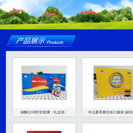
辅酶Q10维E软胶囊（礼盒装）
冬虫夏草菌丝体口服液 诚招