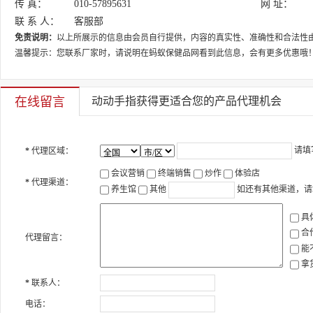
传 真：
010-57895631
网 址：
联 系 人：
客服部
免责说明：
以上所展示的信息由会员自行提供，内容的真实性、准确性和合法性
温馨提示：您联系厂家时，请说明在蚂蚁保健品网看到此信息，会有更多优惠哦
在线留言
动动手指获得更适合您的产品代理机会
请填
*
代理区域：
会议营销
终端销售
炒作
体验店
*
代理渠道：
养生馆
其他
如还有其他渠道，请
具
合
代理留言：
能
拿
*
联系人：
电话：