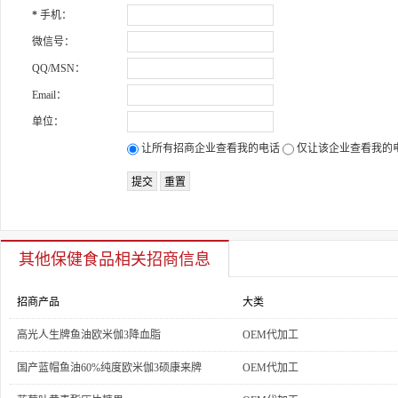
*
手机：
微信号：
QQ/MSN：
Email：
单位：
让所有招商企业查看我的电话
仅让该企业查看我的
其他保健食品
相关招商信息
招商产品
大类
高光人生牌鱼油欧米伽3降血脂
OEM代加工
国产蓝帽鱼油60%纯度欧米伽3硕康来牌
OEM代加工