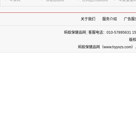
中食网
保健品招商
虎网医药招商网
华夏婴童
关于我们
服务介绍
广告服
蚂蚁保健品网
│
客服电话：010-57895631 1
版权
蚂蚁保健品网（www.hyyxzs.c