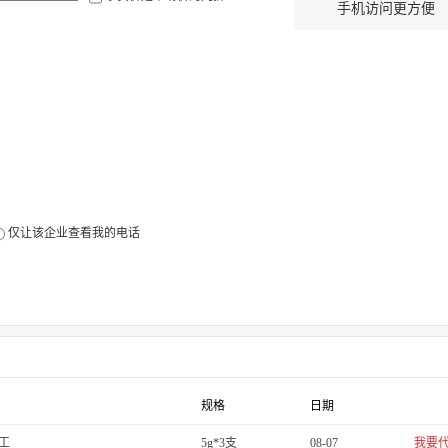
手机访问更方便
仅让该企业查看我的电话
规格
日期
工
5g*3支
08-07
我要