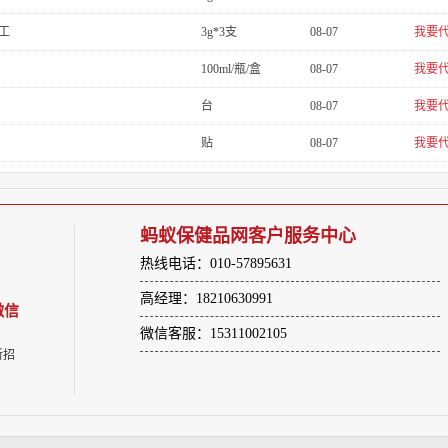
工
3g*3支
08-07
我要
100ml/瓶/盒
08-07
我要
台
08-07
我要
贴
08-07
我要
蚂蚁保健品网客户服务中心
热线电话：010-57895631
高经理：18210630991
微信
微信客服：15311002105
新招