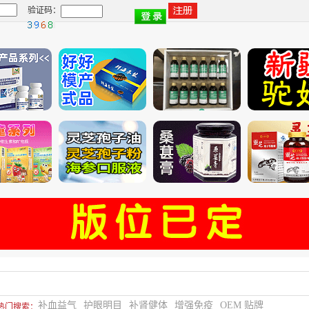
验证码：
补血益气
护眼明目
补肾健体
增强免疫
OEM 贴牌
热门搜索：