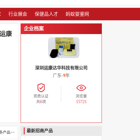
求
行业展会
保健品人才
蚂蚁婴童网
企业档案
运康
深圳运康达华科技有限公司
广东-
9
年
资质认证
浏览量
6
15721
共
项
最新招商产品
多产品>>