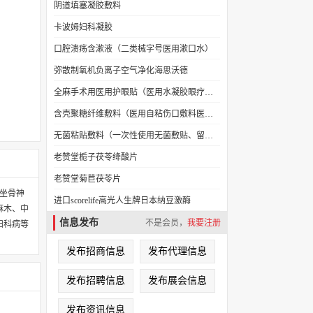
阴道填塞凝胶敷料
卡波姆妇科凝胶
口腔溃疡含漱液（二类械字号医用漱口水）
弥散制氧机负离子空气净化海思沃德
全麻手术用医用护眼贴（医用水凝胶眼疗贴）
含壳聚糖纤维敷料（医用自粘伤口敷料医用无菌敷料贴）
无菌粘贴敷料（一次性使用无菌敷贴、留置针贴膜）
老赞堂栀子茯苓绛酸片
老赞堂菊苣茯苓片
坐骨神
进口scorelife高光人生牌日本纳豆激酶
麻木、中
信息发布
不是会员，
我要注册
妇科病等
发布招商信息
发布代理信息
发布招聘信息
发布展会信息
发布资讯信息