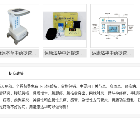
康远本草中药提速多功能治疗仪-华大康运-康达中药提速-运康达华中药提速治疗仪
运康达华中药提速多功能治疗仪-康远本草多功能治疗仪-运康达华
运康达华中药提速激光治疗仪-中医透药仪-运康达华-华大康运-康达中药提速
招商政策
当天见效。全程督导免费下市场帮扶，货物包销。
主要用于关节炎、肩周炎、颈椎病、
腱鞘炎、腰肌劳损、骨质增生、腰腿疼、腰椎盘突出、网球肘炎、臂丛神经痛、手脚
、痔疮、前列腺炎、神经性和血管性头痛、感冒、急慢性支气管炎、胃肠功能紊乱、
吃药治不好的病，用运康达华可以做得到！