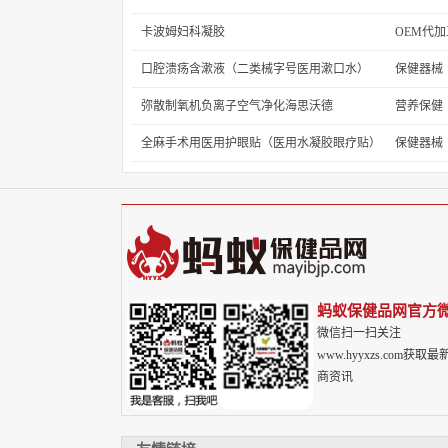
卡波姆妇科凝胶
OEM代加
口腔溃疡含漱液（二类械字号医用漱口水）
保健器械
弥散制氧机负离子空气净化海思沃德
营养保健
全麻手术用医用护眼贴（医用水凝胶眼疗贴）
保健器械
蚂蚁保健品网官方
微信扫一扫关注
www.hyyxzs.com获取最
商资讯