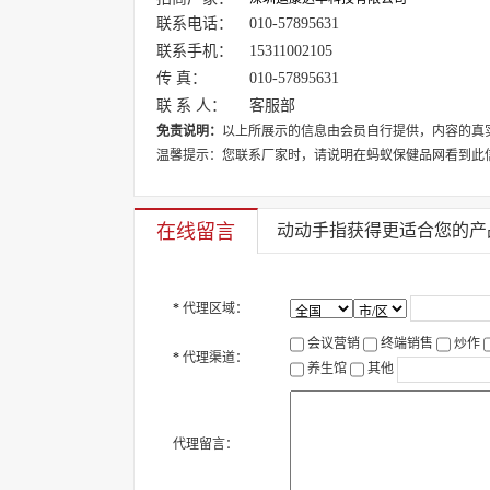
联系电话：
010-57895631
联系手机：
15311002105
传 真：
010-57895631
联 系 人：
客服部
免责说明：
以上所展示的信息由会员自行提供，内容的真
温馨提示：您联系厂家时，请说明在蚂蚁保健品网看到此
在线留言
动动手指获得更适合您的产
*
代理区域：
会议营销
终端销售
炒作
*
代理渠道：
养生馆
其他
代理留言：