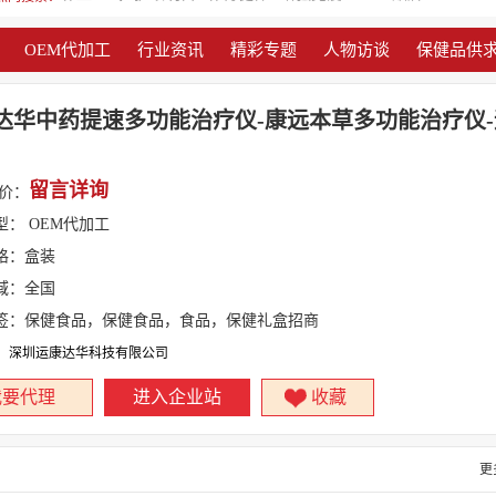
OEM代加工
行业资讯
精彩专题
人物访谈
保健品供
达华中药提速多功能治疗仪-康远本草多功能治疗仪-
留言详询
报价：
型：
OEM代加工
格：
盒装
域：
全国
签：
保健食品，保健食品，食品，保健礼盒招商
：
深圳运康达华科技有限公司
我要代理
进入企业站
收藏
更