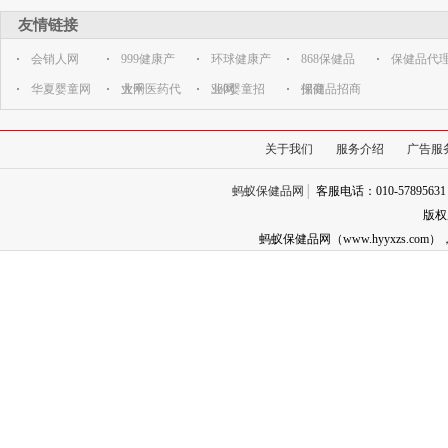
友情链接
会销人网
999健康产
环球健康产
868保健品
保健品代
华夏婴童网
业网
大千医药代
业网
360婴童招
招商
保健品招商
理网
商代理网
关于我们
服务介绍
广告服
蚂蚁保健品网
│
客服电话：010-57895631
版权
蚂蚁保健品网（www.hyyxzs.c