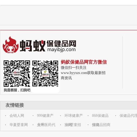
蚂蚁保健品网官方微信
微信扫一扫关注
www.hyyxzs.com获取最新招
商资讯
友情链接
会销人网
999健康产
环球健康产
868保健品
保健品代
华夏婴童网
业网
大千医药代
业网
360婴童招
招商
保健品招商
理网
商代理网