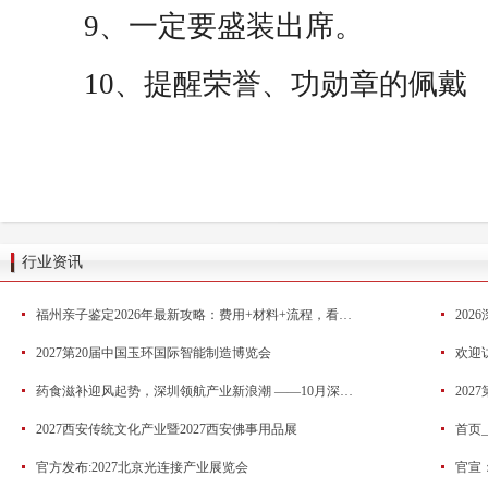
9、一定要盛装出席。
10、提醒荣誉、功勋章的佩戴
行业资讯
福州亲子鉴定2026年最新攻略：费用+材料+流程，看这一篇就够了
20
2027第20届中国玉环国际智能制造博览会
药食滋补迎风起势，深圳领航产业新浪潮 ——10月深圳HNC健康营养展药食滋补展区亮点抢先看
20
2027西安传统文化产业暨2027西安佛事用品展
首页
官方发布:2027北京光连接产业展览会
官宣