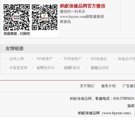
蚂蚁保健品网官方微信
微信扫一扫关注
www.hyyxzs.com获取最新招
商资讯
友情链接
会销人网
999健康产
环球健康产
868保健品
保健品代
华夏婴童网
业网
大千医药代
业网
360婴童招
招商
保健品招商
理网
商代理网
关于我们
服务介绍
广告服
蚂蚁保健品网
│
客服电话：010-57895631
版权
蚂蚁保健品网（www.hyyxzs.c